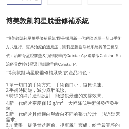
博美敦凱莉星脫垂修補系統
“博美敦凱莉星脫垂修補系統”即是採用新一代經陰道單一切口手術
方式進行。更具治療的適應症，凱莉星脫垂修補系統具備三種型
號：治療骨盆腔前壁及頂部脫垂的Calistar A及進階版Calistar S；
治療骨盆腔後壁及頂部脫垂的Calistar P。
“博美敦
凱莉星脫垂修補系統”的產品特色：
1.單一切口的手術方式，手術傷口小，復原快速。
2.手術時間短，減少麻醉風險。
3.特殊的網片造型設計，能提供最佳的支撐效果。
2
4.新一代網片密度僅16 g/m
，大幅降低手術併發症發生
率。
5.新一代網片具備橫向與縱向不同的張力設計，貼近臨床
需求。
6.坊間唯一提供骨盆腔前、後壁脫垂套組，給予最完整的