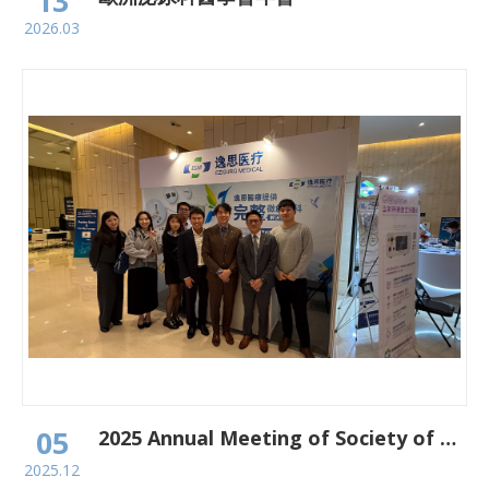
13
2026.03
05
2025 Annual Meeting of Society of Colon and Rectal Surgeons, Taiwan (大腸直腸外科年會)
2025.12